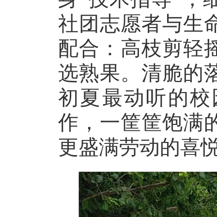
社团志愿者与
生
配合：高枝剪轻
选熟果。清脆的
初夏最动听的校
作，一筐筐饱满
更盛满劳动的喜