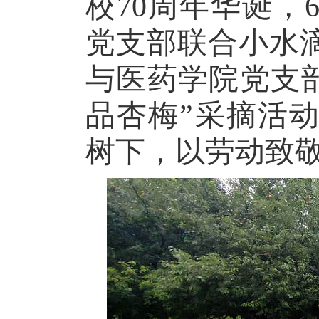
校
70周年华诞，
党
支部
联合小水
与医药
学院
党支
品杏梅”采摘活
树下，以劳动致